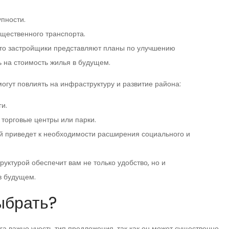
пности.
бщественного транспорта.
сто застройщики представляют планы по улучшению
 на стоимость жилья в будущем.
огут повлиять на инфраструктуру и развитие района:
и.
 торговые центры или парки.
й приведет к необходимости расширения социального и
ктурой обеспечит вам не только удобство, но и
в будущем.
ыбрать?
а важно учесть тип предложения, так как он может существенно